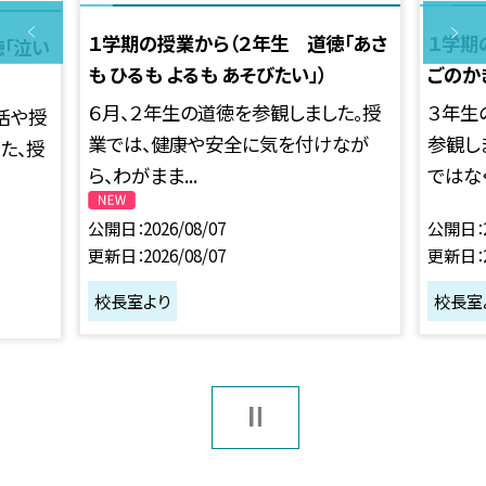
１学期の授業から（２年生 道徳「あさ
１学期
徳「泣い
も ひるも よるも あそびたい」）
ごのかぎ
６月、２年生の道徳を参観しました。授
３年生
活や授
業では、健康や安全に気を付けなが
参観し
た、授
ら、わがまま...
ではなく.
公開日
2026/08/07
公開日
更新日
2026/08/07
更新日
校長室より
校長室