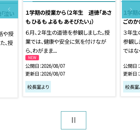
１学期の授業から（２年生 道徳「あさ
１学期
徳「泣い
も ひるも よるも あそびたい」）
ごのかぎ
６月、２年生の道徳を参観しました。授
３年生
活や授
業では、健康や安全に気を付けなが
参観し
た、授
ら、わがまま...
ではなく.
公開日
2026/08/07
公開日
更新日
2026/08/07
更新日
校長室より
校長室