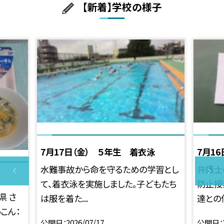
【新着】学校の様子
7月17日（金） ５年生 着衣泳
7月1
水難事故から命を守るための学習とし
弁護士
て、着衣泳を実施しました。子どもたち
防止授
県 さ
は服を着た...
達との何
こん：
公開日
2026/07/17
公開日