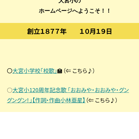
大宮小
の
　　ホー
ムページへようこそ！！
創立１８７７年 １０月１９日
〇
大宮小学校「校歌」
🏫（⇐ こちら♪）
大宮小120周年記念歌 「おおみや・おおみや・グン
〇
グングン！」【作詞・作曲小林亜星】
（⇐ こちら♪）