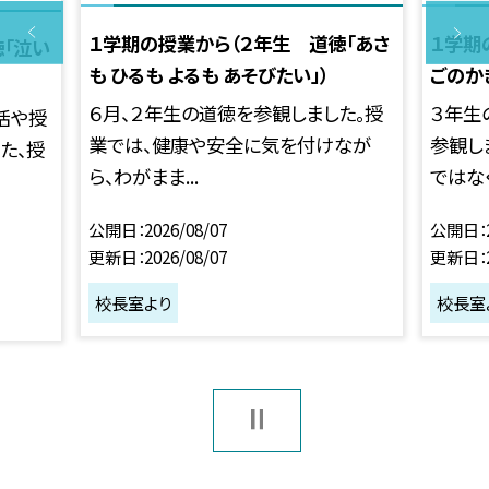
１学期の授業から（２年生 道徳「あさ
１学期
徳「泣い
も ひるも よるも あそびたい」）
ごのかぎ
６月、２年生の道徳を参観しました。授
３年生
活や授
業では、健康や安全に気を付けなが
参観し
た、授
ら、わがまま...
ではなく.
公開日
2026/08/07
公開日
更新日
2026/08/07
更新日
校長室より
校長室